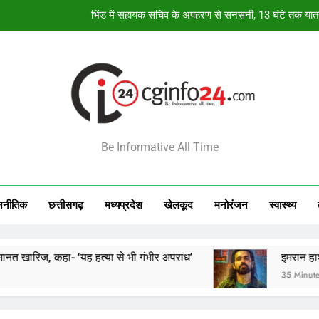
MP Congress में बड़ा संगठनात्मक
CGPSC पेपर लीक केस में हाईकोर्ट सख्त, पूर्व सचिव की 
मैदान में गिरी बिजली 
भिंड में सहायक सचिव के अपहरण से सनसनी, 13 घंटे तक या
INFO24
MP Congress में बड़ा संगठनात्मक
Be Informative All Time
CGPSC पेपर लीक केस में हाईकोर्ट सख्त, पूर्व सचिव की 
जनीतिक
छत्तीसगढ़
मध्‍यप्रदेश
खेलकूद
मनोरंजन
स्‍वास्‍थ्‍य
हा- ‘यह हत्या से भी गंभीर अपराध’
इमरान हाशमी की आवारा
35 Minutes Ago