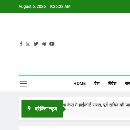
Skip
August 6, 2026
9:26:28 AM
to
content
CG
HOME
देश
विदेश
रा
CGPSC पेपर लीक केस में हाईकोर्ट सख्त, पूर्व सचिव की जमानत खारिज, क
ब्रेकिंग न्यूज
34 Minutes Ago