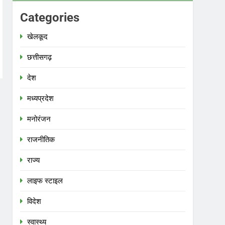
Categories
खेलकूद
छत्तीसगढ़
देश
मध्‍यप्रदेश
मनोरंजन
राजनीतिक
राज्य
लाइफ स्टाइल
विदेश
स्‍वास्‍थ्‍य