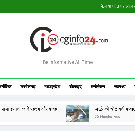
अंगूठे की चोट बनी वजह, 
विश्व कप में भारती
12 अगस्त सूर्य
कैलाश पर्वत पर आज तक
INFO24
अंगूठे की चोट बनी वजह, 
Be Informative All Time
विश्व कप में भारती
जनीतिक
छत्तीसगढ़
मध्‍यप्रदेश
खेलकूद
मनोरंजन
स्‍वास्‍थ्‍य
जानें रहस्य और वजह
अंगूठे की चोट बनी वजह, श्रीलंका के खि
35 Minutes Ago