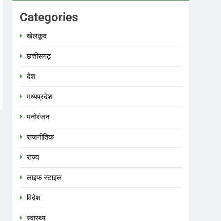
Categories
खेलकूद
छत्तीसगढ़
देश
मध्‍यप्रदेश
मनोरंजन
राजनीतिक
राज्य
लाइफ स्टाइल
विदेश
स्‍वास्‍थ्‍य