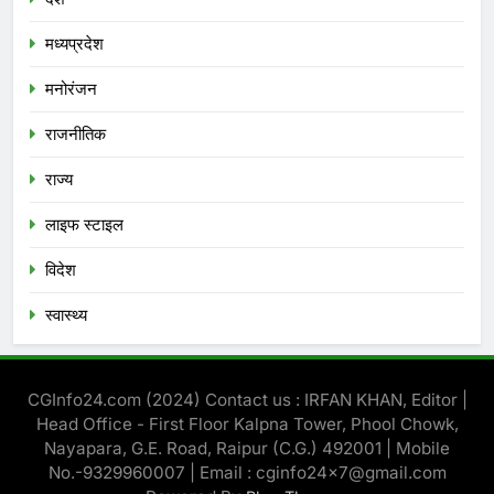
मध्‍यप्रदेश
मनोरंजन
राजनीतिक
राज्य
लाइफ स्टाइल
विदेश
स्‍वास्‍थ्‍य
CGInfo24.com (2024) Contact us : IRFAN KHAN, Editor |
Head Office - First Floor Kalpna Tower, Phool Chowk,
Nayapara, G.E. Road, Raipur (C.G.) 492001 | Mobile
No.-9329960007 | Email : cginfo24x7@gmail.com