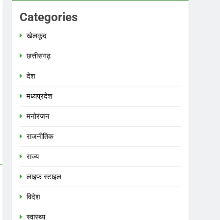
Categories
खेलकूद
छत्तीसगढ़
देश
मध्‍यप्रदेश
मनोरंजन
राजनीतिक
राज्य
लाइफ स्टाइल
विदेश
स्‍वास्‍थ्‍य