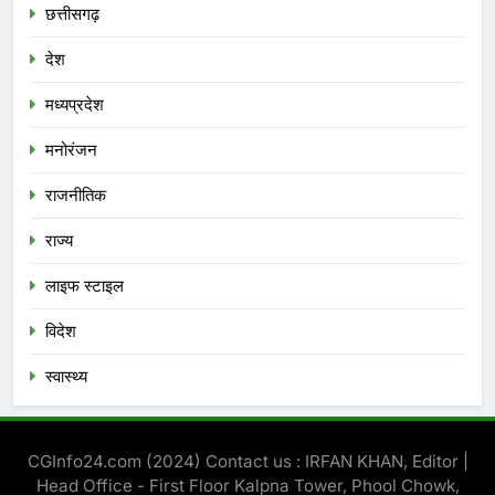
छत्तीसगढ़
देश
मध्‍यप्रदेश
मनोरंजन
राजनीतिक
राज्य
लाइफ स्टाइल
विदेश
स्‍वास्‍थ्‍य
CGInfo24.com (2024) Contact us : IRFAN KHAN, Editor |
Head Office - First Floor Kalpna Tower, Phool Chowk,