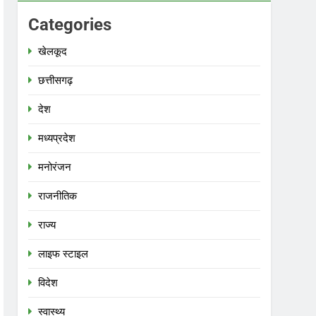
Categories
खेलकूद
छत्तीसगढ़
देश
मध्‍यप्रदेश
मनोरंजन
राजनीतिक
राज्य
लाइफ स्टाइल
विदेश
स्‍वास्‍थ्‍य